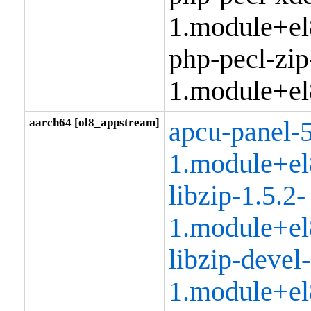
1.module+el
php-pecl-zip
1.module+el
aarch64 [ol8_appstream]
apcu-panel-5
1.module+el
libzip-1.5.2-
1.module+el
libzip-devel-
1.module+el