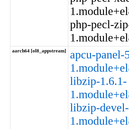
1.module+el
php-pecl-zip
1.module+el
aarch64 [ol8_appstream]
apcu-panel-5
1.module+el
libzip-1.6.1-
1.module+el
libzip-devel-
1.module+el