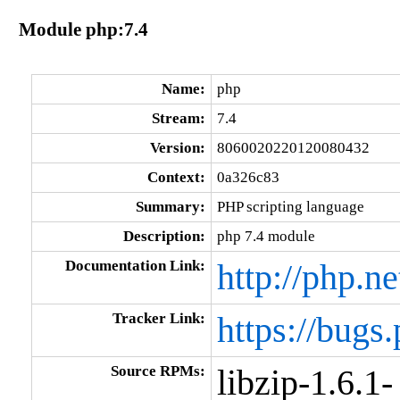
Module php:7.4
Name:
php
Stream:
7.4
Version:
8060020220120080432
Context:
0a326c83
Summary:
PHP scripting language
Description:
php 7.4 module
Documentation Link:
http://php.ne
Tracker Link:
https://bugs.
Source RPMs:
libzip-1.6.1-