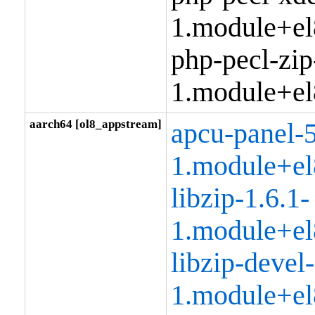
1.module+el
php-pecl-zip
1.module+el
aarch64 [ol8_appstream]
apcu-panel-5
1.module+el
libzip-1.6.1-
1.module+el
libzip-devel-
1.module+el