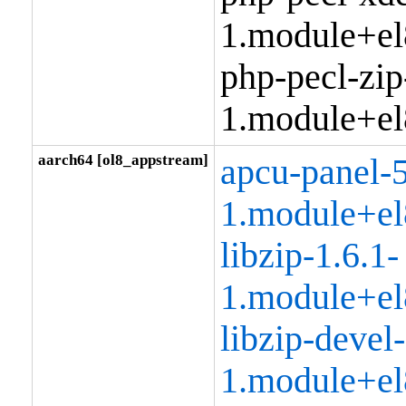
1.module+el
php-pecl-zip
1.module+el
aarch64 [ol8_appstream]
apcu-panel-5
1.module+el
libzip-1.6.1-
1.module+el
libzip-devel-
1.module+el