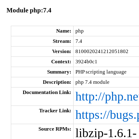
Module php:7.4
Name:
php
Stream:
7.4
Version:
8100020241212051802
Context:
3924b0c1
Summary:
PHP scripting language
Description:
php 7.4 module
Documentation Link:
http://php.ne
Tracker Link:
https://bugs.
Source RPMs:
libzip-1.6.1-