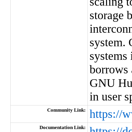
scaling t
storage 
interconn
system. G
systems i
borrows 
GNU Hurd
in user 
Community Link:
https://
Documentation Link:
https://d