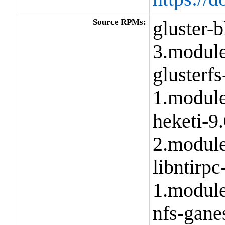
Source RPMs:
gluster-b
3.modul
glusterfs
1.modul
heketi-9.
2.modul
libntirpc
1.modul
nfs-gane