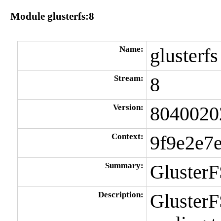
Module glusterfs:8
Name:
glusterfs
Stream:
8
Version:
8040020
Context:
9f9e2e7
Summary:
GlusterF
Description:
GlusterFS