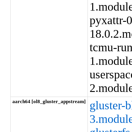
1.modul
pyxattr-0
18.0.2.m
tcmu-run
1.modul
userspac
2.modul
aarch64 [ol8_gluster_appstream]
gluster-b
3.modul